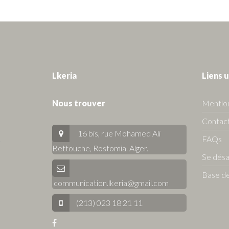
Lkeria
Liens u
Nous trouver
Mention
Contact
16 bis, rue Mohamed Ali
FAQs
Bettouche, Rostomia.
Alger
.
Se dés
Base de
communication.lkeria@gmail.com
(213) 023 18 21 11