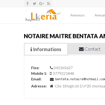
Annonces
Annuai
NOTAIRE MAITRE BENTATA 
Contact
Informations
Fixe:
045365627
Mobile 1:
0779221848
Email:
Adresse:
Cite 18 logts bt D n°20 chemo