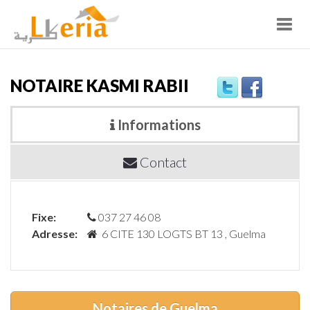
Toggl
navig
NOTAIRE KASMI RABII
Informations
Contact
Fixe:
037 27 46 08
Adresse:
6 CITE 130 LOGTS BT 13 , Guelma
Notaires de Guelma