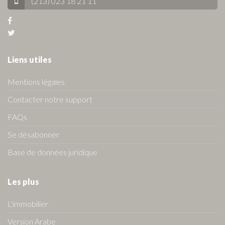
(213) 023 18 21 11
Liens utiles
Mentions légales
Contacter notre support
FAQs
Se désabonner
Base de données juridique
Les plus
L'immobilier
Version Arabe