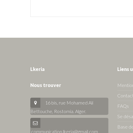
Lkeria
Liens u
Nous trouver
Mention
Contact
16 bis, rue Mohamed Ali
FAQs
Bettouche, Rostomia.
Alger
.
Se dés
Base de
communication.lkeria@gmail.com