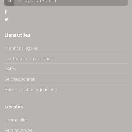
(213) 023 18 21 11
Liens utiles
Mentions légales
Contacter notre support
FAQs
Se désabonner
Base de données juridique
Les plus
L'immobilier
Version Arabe