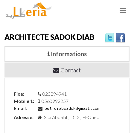
Toggl
navig
ARCHITECTE SADOK DIAB
Informations
Contact
Fixe:
023294941
Mobile 1:
0560992257
Email:
Adresse:
Sidi Abdalah, D12 , El-Oued