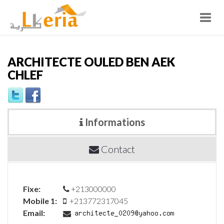
Toggl
navig
ARCHITECTE OULED BEN AEK
CHLEF
Informations
Contact
Fixe:
+213000000
Mobile 1:
+213772317045
Email: