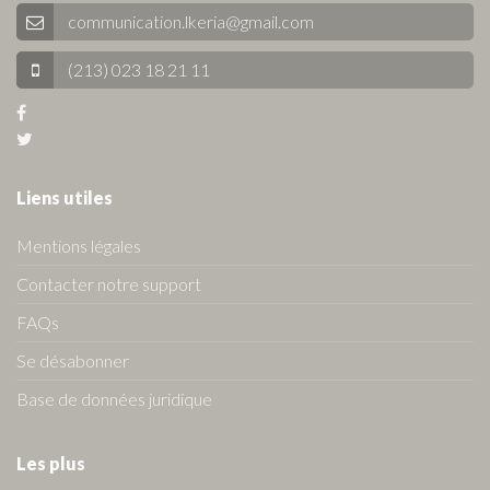
communication.lkeria@gmail.com
(213) 023 18 21 11
Liens utiles
Mentions légales
Contacter notre support
FAQs
Se désabonner
Base de données juridique
Les plus