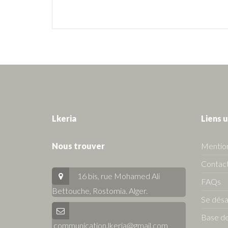
Lkeria
Liens u
Nous trouver
Mention
Contact
16 bis, rue Mohamed Ali
FAQs
Bettouche, Rostomia.
Alger
.
Se dés
Base de
communication.lkeria@gmail.com