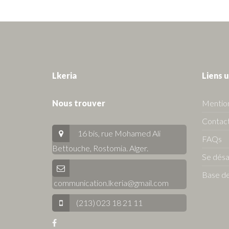
Lkeria
Liens u
Nous trouver
Mention
Contact
16 bis, rue Mohamed Ali
FAQs
Bettouche, Rostomia.
Alger
.
Se dés
Base de
communication.lkeria@gmail.com
(213) 023 18 21 11