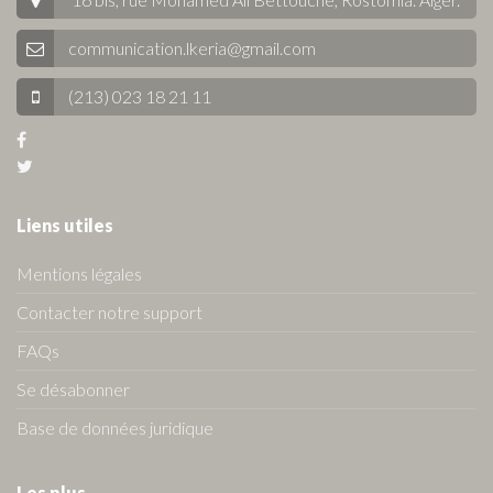
communication.lkeria@gmail.com
(213) 023 18 21 11
Liens utiles
Mentions légales
Contacter notre support
FAQs
Se désabonner
Base de données juridique
Les plus