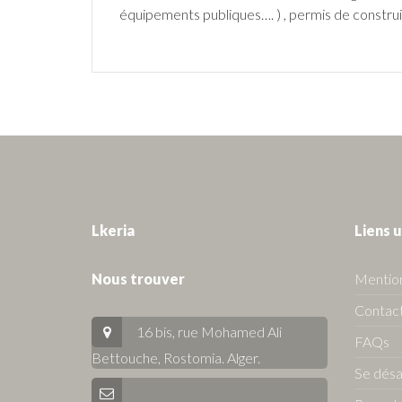
équipements publiques…. ) , permis de constru
Lkeria
Liens u
Nous trouver
Mention
Contact
16 bis, rue Mohamed Ali
FAQs
Bettouche, Rostomia.
Alger
.
Se dés