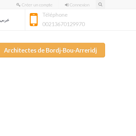
Créer un compte
Connexion
Téléphone
عربي
00213670129970
Architectes de Bordj-Bou-Arreridj