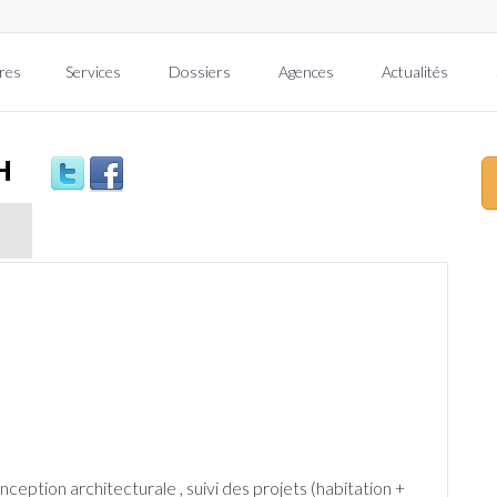
res
Services
Dossiers
Agences
Actualités
H
ception architecturale , suivi des projets (habitation +