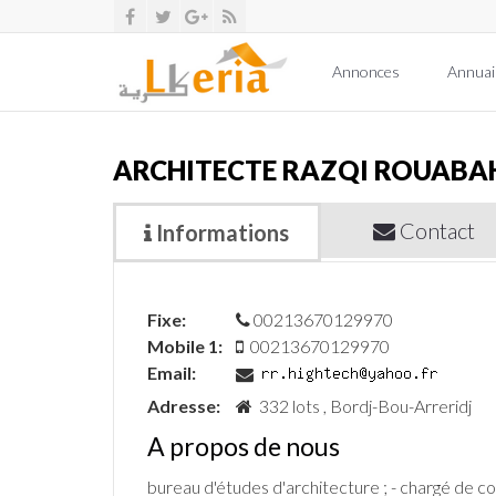
Annonces
Annuai
ARCHITECTE RAZQI ROUABA
Contact
Informations
Fixe:
00213670129970
Mobile 1:
00213670129970
Email:
Adresse:
332 lots , Bordj-Bou-Arreridj
A propos de nous
bureau d'études d'architecture ; - chargé de con