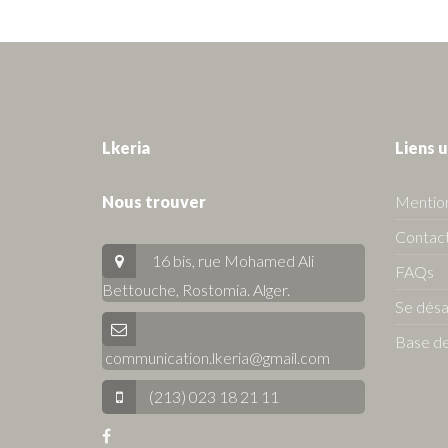
Lkeria
Liens u
Nous trouver
Mention
Contact
16 bis, rue Mohamed Ali
FAQs
Bettouche, Rostomia.
Alger
.
Se dés
Base de
communication.lkeria@gmail.com
(213) 023 18 21 11