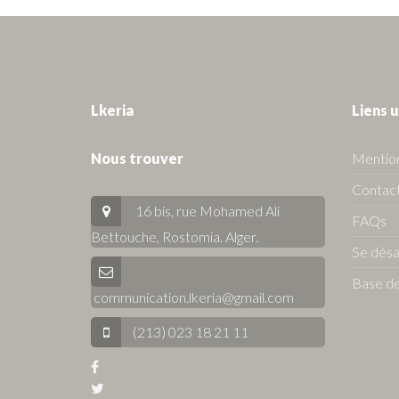
Lkeria
Liens u
Nous trouver
Mention
Contact
16 bis, rue Mohamed Ali
FAQs
Bettouche, Rostomia.
Alger
.
Se dés
Base de
communication.lkeria@gmail.com
(213) 023 18 21 11