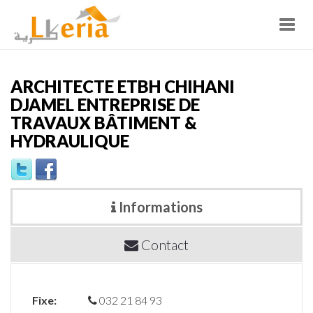
Toggl
navig
ARCHITECTE ETBH CHIHANI
DJAMEL ENTREPRISE DE
TRAVAUX BÂTIMENT &
HYDRAULIQUE
Informations
Contact
Fixe:
032 21 84 93