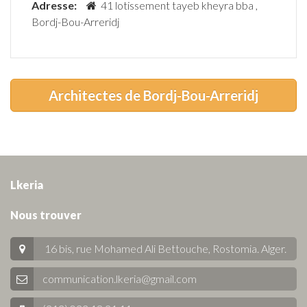
Adresse:
41 lotissement tayeb kheyra bba ,
Bordj-Bou-Arreridj
Architectes de Bordj-Bou-Arreridj
Lkeria
Nous trouver
16 bis, rue Mohamed Ali Bettouche, Rostomia.
Alger
.
communication.lkeria@gmail.com