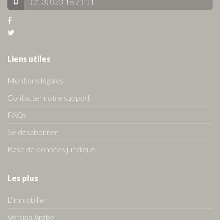
(213) 023 18 21 11
Liens utiles
Mentions légales
Contacter notre support
FAQs
Se désabonner
Base de données juridique
Les plus
L'immobilier
Version Arabe