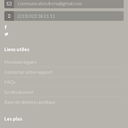
communication.lkeria@gmail.com
(213) 023 18 21 11
Liens utiles
Mentions légales
Contacter notre support
FAQs
Se désabonner
Base de données juridique
Les plus