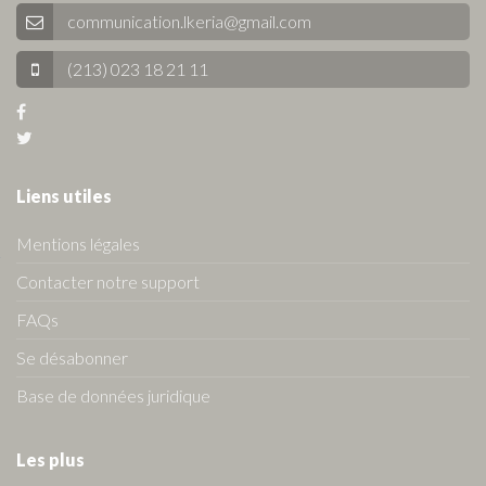
communication.lkeria@gmail.com
(213) 023 18 21 11
Liens utiles
Mentions légales
Contacter notre support
FAQs
Se désabonner
Base de données juridique
Les plus