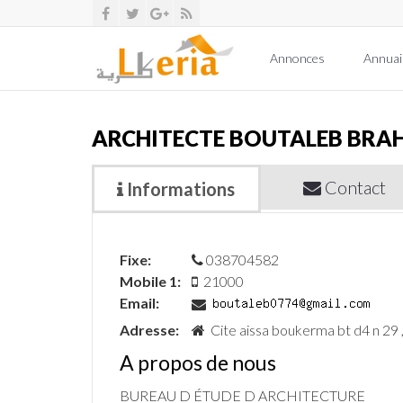
Annonces
Annuai
ARCHITECTE BOUTALEB BRA
Contact
Informations
Fixe:
038704582
Mobile 1:
21000
Email:
Adresse:
Cite aissa boukerma bt d4 n 29 
A propos de nous
BUREAU D ÉTUDE D ARCHITECTURE