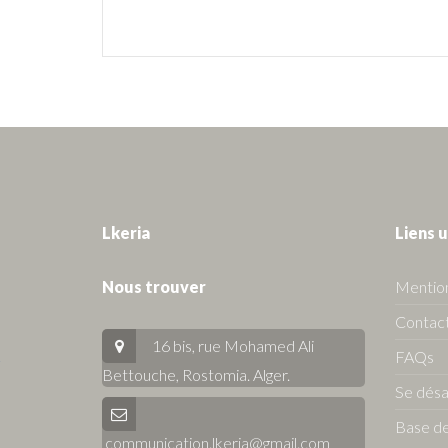
Lkeria
Liens u
Nous trouver
Mention
Contact
16 bis, rue Mohamed Ali
FAQs
Bettouche, Rostomia.
Alger
.
Se dés
Base de
communication.lkeria@gmail.com