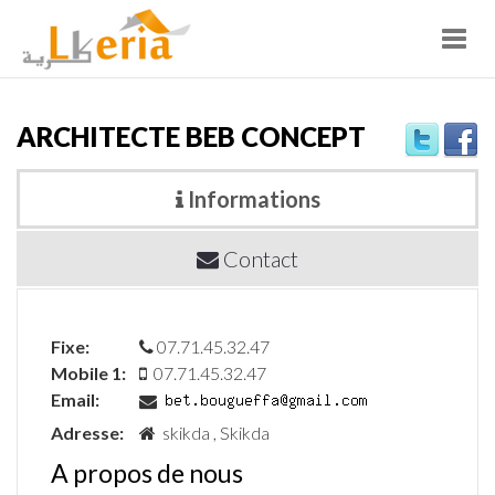
Toggl
navig
ARCHITECTE BEB CONCEPT
Informations
Contact
Fixe:
07.71.45.32.47
Mobile 1:
07.71.45.32.47
Email:
Adresse:
skikda , Skikda
A propos de nous