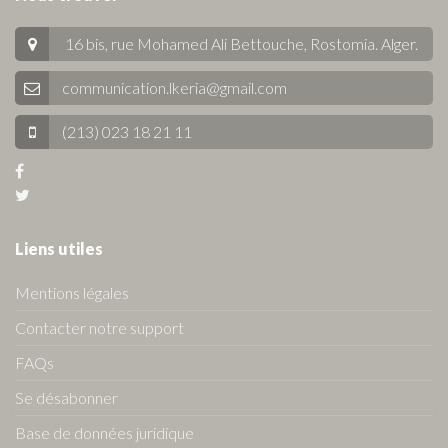
16 bis, rue Mohamed Ali Bettouche, Rostomia.
Alger
.
communication.lkeria@gmail.com
(213) 023 18 21 11
Liens utiles
Mentions légales
Contacter notre support
FAQs
Se désabonner
Base de données juridique