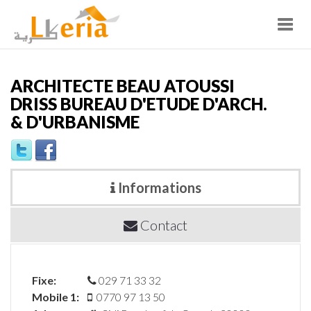
Toggl
navig
ARCHITECTE BEAU ATOUSSI
DRISS BUREAU D'ETUDE D'ARCH.
& D'URBANISME
Informations
Contact
Fixe:
029 71 33 32
Mobile 1:
0770 97 13 50