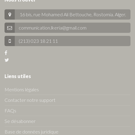
16 bis, rue Mohamed Ali Bettouche, Rostomia.
Alger
.
communication.lkeria@gmail.com
(213) 023 18 21 11
Liens utiles
Mentions légales
Contacter notre support
FAQs
Se désabonner
Base de données juridique