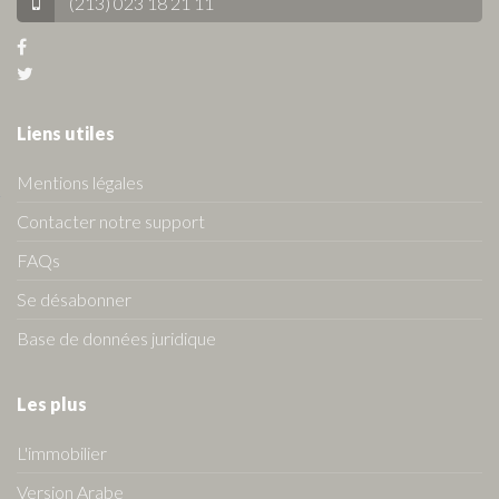
(213) 023 18 21 11
Liens utiles
Mentions légales
Contacter notre support
FAQs
Se désabonner
Base de données juridique
Les plus
L'immobilier
Version Arabe