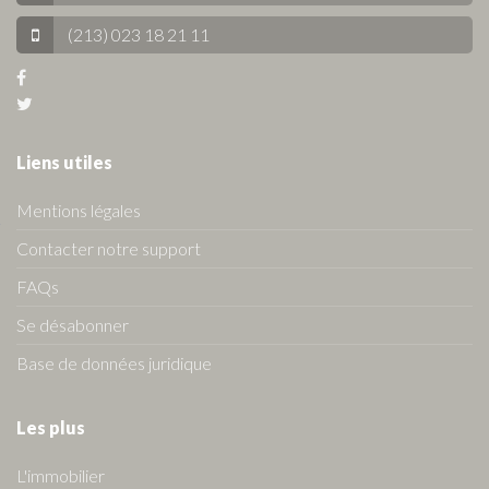
(213) 023 18 21 11
Liens utiles
Mentions légales
Contacter notre support
FAQs
Se désabonner
Base de données juridique
Les plus
L'immobilier