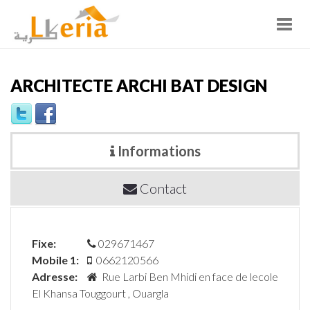
Toggl
navig
ARCHITECTE ARCHI BAT DESIGN
Informations
Contact
Fixe:
029671467
Mobile 1:
0662120566
Adresse:
Rue Larbi Ben Mhidi en face de lecole
El Khansa Touggourt , Ouargla