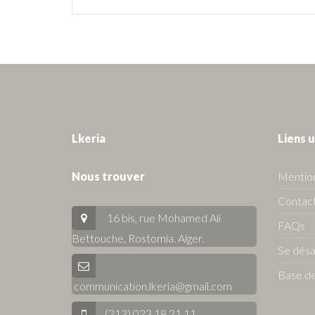
Lkeria
Liens u
Nous trouver
Mention
Contact
16 bis, rue Mohamed Ali
FAQs
Bettouche, Rostomia.
Alger
.
Se dés
Base de
communication.lkeria@gmail.com
(213) 023 18 21 11