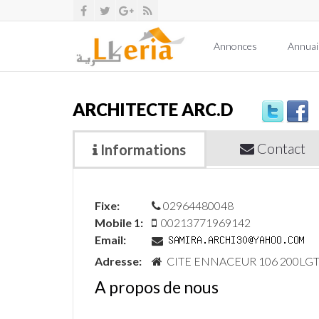
Annonces
Annuai
ARCHITECTE ARC.D
Contact
Informations
Fixe:
02964480048
Mobile 1:
00213771969142
Email:
Adresse:
CITE ENNACEUR 106 200LGT 
A propos de nous