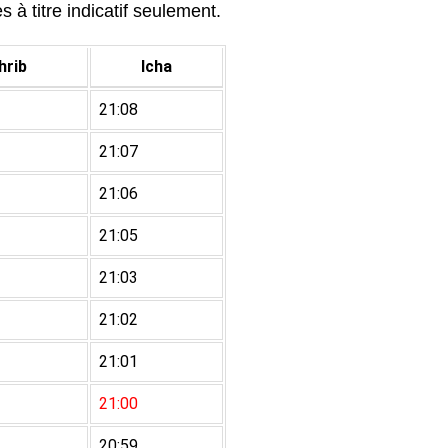
 à titre indicatif seulement.
rib
Icha
21:08
21:07
21:06
21:05
21:03
21:02
21:01
21:00
20:59