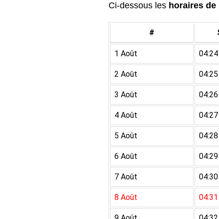
Ci-dessous les
horaires de 
#
1 Août
04:24
2 Août
04:25
3 Août
04:26
4 Août
04:27
5 Août
04:28
6 Août
04:29
7 Août
04:30
8 Août
04:31
9 Août
04:32