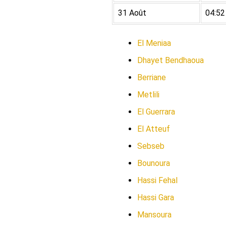
31 Août
04:52
El Meniaa
Dhayet Bendhaoua
Berriane
Metlili
El Guerrara
El Atteuf
Sebseb
Bounoura
Hassi Fehal
Hassi Gara
Mansoura