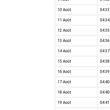
10 Août
04:33
11 Août
04:34
12 Août
04:35
13 Août
04:36
14 Août
04:37
15 Août
04:38
16 Août
04:39
17 Août
04:40
18 Août
04:40
19 Août
04:41