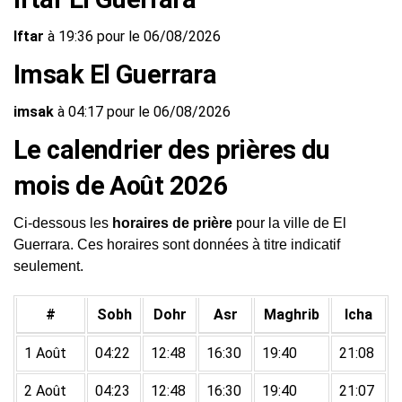
Iftar
à 19:36 pour le 06/08/2026
Imsak El Guerrara
imsak
à 04:17 pour le 06/08/2026
Le calendrier des prières du
mois de Août 2026
Ci-dessous les
horaires de prière
pour la ville de El
Guerrara. Ces horaires sont données à titre indicatif
seulement.
#
Sobh
Dohr
Asr
Maghrib
Icha
1 Août
04:22
12:48
16:30
19:40
21:08
2 Août
04:23
12:48
16:30
19:40
21:07