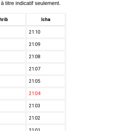
à titre indicatif seulement.
rib
Icha
21:10
21:09
21:08
21:07
21:05
21:04
21:03
21:02
21:01