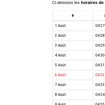
Ci-dessous les
horaires de 
#
1 Août
04:27
2 Août
04:28
3 Août
04:29
4 Août
04:30
5 Août
04:31
6 Août
04:32
7 Août
04:33
8 Août
04:34
9 Août
04:35