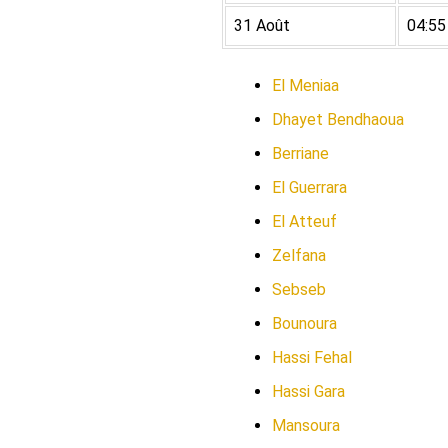
31 Août
04:55
El Meniaa
Dhayet Bendhaoua
Berriane
El Guerrara
El Atteuf
Zelfana
Sebseb
Bounoura
Hassi Fehal
Hassi Gara
Mansoura