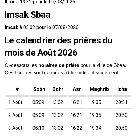
Iftar
à 19:32 pour le 07/08/2026
Imsak Sbaa
imsak
à 05:02 pour le 07/08/2026
Le calendrier des prières du
mois de Août 2026
Ci-dessous les
horaires de prière
pour la ville de Sbaa.
Ces horaires sont données à titre indicatif seulement.
#
Sobh
Dohr
Asr
Maghrib
Icha
1 Août
05:09
13:02
16:21
19:35
20:51
2 Août
05:09
13:02
16:21
19:35
20:50
3 Août
05:10
13:02
16:22
19:34
20:50