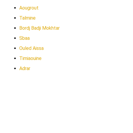
Aougrout
Talmine
Bordj Badji Mokhtar
Sbaa
Ouled Aissa
Timiaouine
Adrar