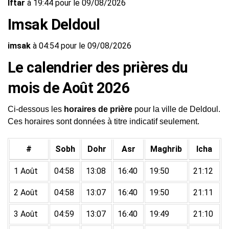
Iftar
à 19:44 pour le 09/08/2026
Imsak Deldoul
imsak
à 04:54 pour le 09/08/2026
Le calendrier des prières du
mois de Août 2026
Ci-dessous les
horaires de prière
pour la ville de Deldoul.
Ces horaires sont données à titre indicatif seulement.
#
Sobh
Dohr
Asr
Maghrib
Icha
1 Août
04:58
13:08
16:40
19:50
21:12
2 Août
04:58
13:07
16:40
19:50
21:11
3 Août
04:59
13:07
16:40
19:49
21:10