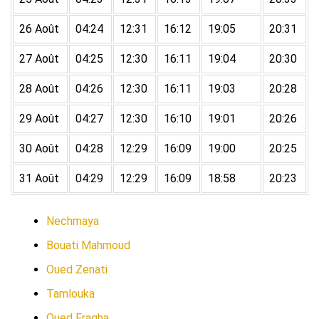
26 Août
04:24
12:31
16:12
19:05
20:31
27 Août
04:25
12:30
16:11
19:04
20:30
28 Août
04:26
12:30
16:11
19:03
20:28
29 Août
04:27
12:30
16:10
19:01
20:26
30 Août
04:28
12:29
16:09
19:00
20:25
31 Août
04:29
12:29
16:09
18:58
20:23
Nechmaya
Bouati Mahmoud
Oued Zenati
Tamlouka
Oued Fragha