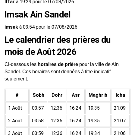
Iftar
à 19:29 pour le 07/08/2026
Imsak Ain Sandel
imsak
à 03:54 pour le 07/08/2026
Le calendrier des prières du
mois de Août 2026
Ci-dessous les
horaires de prière
pour la ville de Ain
Sandel. Ces horaires sont données à titre indicatif
seulement.
#
Sobh
Dohr
Asr
Maghrib
Icha
1 Août
03:57
12:36
16:24
19:35
21:09
2 Août
03:58
12:36
16:24
19:35
21:07
3 Août
03:59
12:36
16:24
19:34
21:06