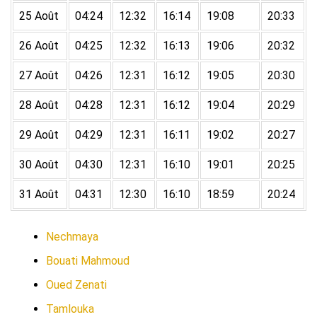
25 Août
04:24
12:32
16:14
19:08
20:33
26 Août
04:25
12:32
16:13
19:06
20:32
27 Août
04:26
12:31
16:12
19:05
20:30
28 Août
04:28
12:31
16:12
19:04
20:29
29 Août
04:29
12:31
16:11
19:02
20:27
30 Août
04:30
12:31
16:10
19:01
20:25
31 Août
04:31
12:30
16:10
18:59
20:24
Nechmaya
Bouati Mahmoud
Oued Zenati
Tamlouka