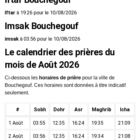
Iftar
à 19:26 pour le 10/08/2026
Imsak Bouchegouf
imsak
à 03:56 pour le 10/08/2026
Le calendrier des prières du
mois de Août 2026
Ci-dessous les
horaires de prière
pour la ville de
Bouchegouf. Ces horaires sont données à titre indicatif
seulement.
#
Sobh
Dohr
Asr
Maghrib
Icha
1 Août
03:55
12:35
16:24
19:35
21:09
2 Août
03:56
12:35
16:24
19:34
21:08