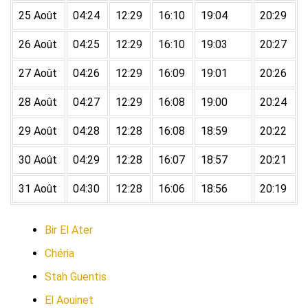
25 Août
04:24
12:29
16:10
19:04
20:29
26 Août
04:25
12:29
16:10
19:03
20:27
27 Août
04:26
12:29
16:09
19:01
20:26
28 Août
04:27
12:29
16:08
19:00
20:24
29 Août
04:28
12:28
16:08
18:59
20:22
30 Août
04:29
12:28
16:07
18:57
20:21
31 Août
04:30
12:28
16:06
18:56
20:19
Bir El Ater
Chéria
Stah Guentis
El Aouinet