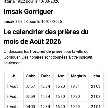
Iftar
à 19:22 pour le 10/08/2026
Imsak Gorriguer
imsak
à 03:58 pour le 10/08/2026
Le calendrier des prières du
mois de Août 2026
Ci-dessous les
horaires de prière
pour la ville de
Gorriguer. Ces horaires sont données à titre indicatif
seulement.
#
Sobh
Dohr
Asr
Maghrib
Icha
1 Août
03:57
12:34
16:20
19:31
21:03
2 Août
03:59
12:34
16:20
19:30
21:02
3 Août
04:00
12:34
16:20
19:29
21:01