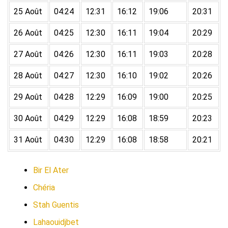
25 Août
04:24
12:31
16:12
19:06
20:31
26 Août
04:25
12:30
16:11
19:04
20:29
27 Août
04:26
12:30
16:11
19:03
20:28
28 Août
04:27
12:30
16:10
19:02
20:26
29 Août
04:28
12:29
16:09
19:00
20:25
30 Août
04:29
12:29
16:08
18:59
20:23
31 Août
04:30
12:29
16:08
18:58
20:21
Bir El Ater
Chéria
Stah Guentis
Lahaouidjbet