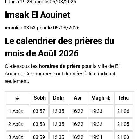
Iftar
à 19:28 pour le 06/08/2026
Imsak El Aouinet
imsak
à 03:53 pour le 06/08/2026
Le calendrier des prières du
mois de Août 2026
Ci-dessous les
horaires de prière
pour la ville de El
Aouinet. Ces horaires sont données à titre indicatif
seulement.
#
Sobh
Dohr
Asr
Maghrib
Icha
1 Août
03:57
12:35
16:22
19:33
21:06
2 Août
03:58
12:35
16:22
19:32
21:05
3 Août
03:59
12:35
16:22
19:31
21:03