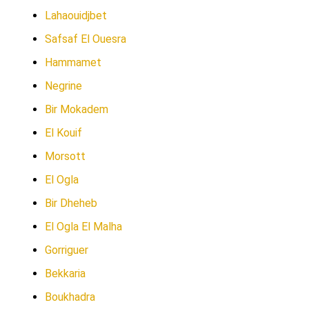
Lahaouidjbet
Safsaf El Ouesra
Hammamet
Negrine
Bir Mokadem
El Kouif
Morsott
El Ogla
Bir Dheheb
El Ogla El Malha
Gorriguer
Bekkaria
Boukhadra