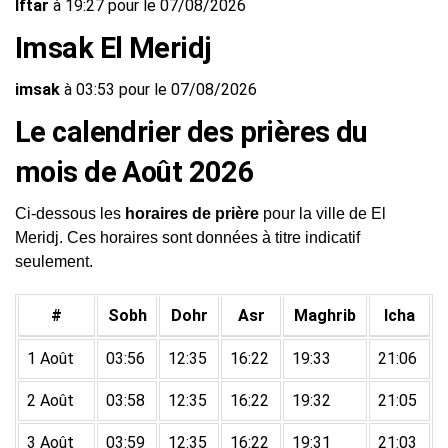
Iftar
à 19:27 pour le 07/08/2026
Imsak El Meridj
imsak
à 03:53 pour le 07/08/2026
Le calendrier des prières du
mois de Août 2026
Ci-dessous les
horaires de prière
pour la ville de El
Meridj. Ces horaires sont données à titre indicatif
seulement.
#
Sobh
Dohr
Asr
Maghrib
Icha
1 Août
03:56
12:35
16:22
19:33
21:06
2 Août
03:58
12:35
16:22
19:32
21:05
3 Août
03:59
12:35
16:22
19:31
21:03