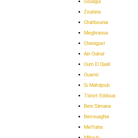
Souagui
Zoubiria
Chahbounia
Meghraoua
Cheniguel
Ain Ouksir
Oum El Djalil
Ouamri
Si Mahdjoub
Tlatet Eddoua.
Beni Slimane
Berrouaghia
Meftaha
Mihoub