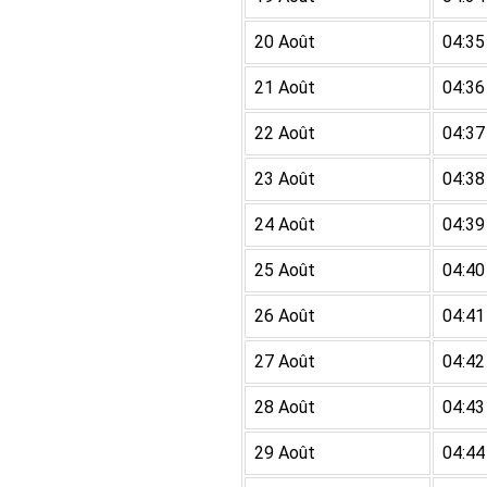
20 Août
04:35
21 Août
04:36
22 Août
04:37
23 Août
04:38
24 Août
04:39
25 Août
04:40
26 Août
04:41
27 Août
04:42
28 Août
04:43
29 Août
04:44