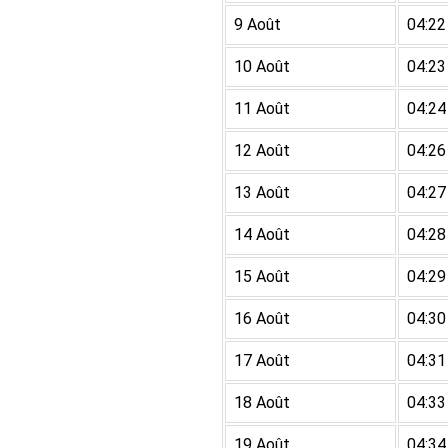
9 Août
04:22
10 Août
04:23
11 Août
04:24
12 Août
04:26
13 Août
04:27
14 Août
04:28
15 Août
04:29
16 Août
04:30
17 Août
04:31
18 Août
04:33
19 Août
04:34