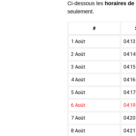
Ci-dessous les
horaires de 
seulement.
#
1 Août
04:13
2 Août
04:14
3 Août
04:15
4 Août
04:16
5 Août
04:17
6 Août
04:19
7 Août
04:20
8 Août
04:21