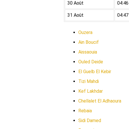
30 Août
04:46
31 Août
04:47
Ouzera
Ain Boucif
Aissaouia
Ouled Deide
El Guelb El Kebir
Tizi Mahdi
Kef Lakhdar
Chellalet El Adhaoura
Rebaia
Sidi Damed