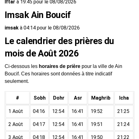
Iftar
à 19:45 pour le 08/08/2026
Imsak Ain Boucif
imsak
à 04:14 pour le 08/08/2026
Le calendrier des prières du
mois de Août 2026
Ci-dessous les
horaires de prière
pour la ville de Ain
Boucif. Ces horaires sont données à titre indicatif
seulement.
#
Sobh
Dohr
Asr
Maghrib
Icha
1 Août
04:16
12:54
16:41
19:52
21:25
2 Août
04:17
12:54
16:41
19:51
21:24
3 Août
04:18
12:54
16:41
19:50
21:22