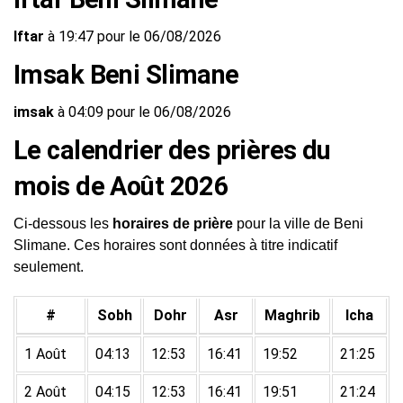
Iftar
à 19:47 pour le 06/08/2026
Imsak Beni Slimane
imsak
à 04:09 pour le 06/08/2026
Le calendrier des prières du
mois de Août 2026
Ci-dessous les
horaires de prière
pour la ville de Beni
Slimane. Ces horaires sont données à titre indicatif
seulement.
#
Sobh
Dohr
Asr
Maghrib
Icha
1 Août
04:13
12:53
16:41
19:52
21:25
2 Août
04:15
12:53
16:41
19:51
21:24