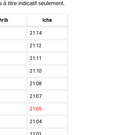
à titre indicatif seulement.
rib
Icha
21:14
21:12
21:11
21:10
21:08
21:07
21:05
21:04
21:03