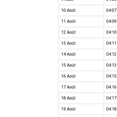
10 Août
04:07
11 Août
04:09
12 Août
04:10
13 Août
04:11
14 Août
04:12
15 Août
04:13
16 Août
04:15
17 Août
04:16
18 Août
04:17
19 Août
04:18