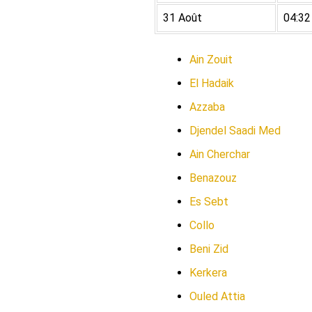
31 Août
04:32
Ain Zouit
El Hadaik
Azzaba
Djendel Saadi Med
Ain Cherchar
Benazouz
Es Sebt
Collo
Beni Zid
Kerkera
Ouled Attia