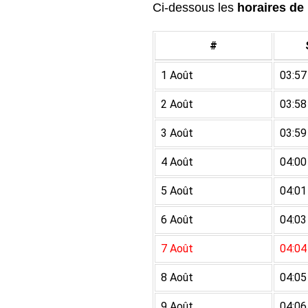
Ci-dessous les
horaires de 
#
1 Août
03:57
2 Août
03:58
3 Août
03:59
4 Août
04:00
5 Août
04:01
6 Août
04:03
7 Août
04:04
8 Août
04:05
9 Août
04:06