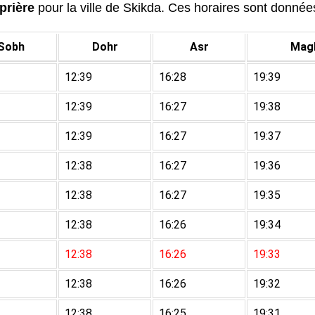
prière
pour la ville de Skikda. Ces horaires sont données 
Sobh
Dohr
Asr
Magh
12:39
16:28
19:39
12:39
16:27
19:38
12:39
16:27
19:37
12:38
16:27
19:36
12:38
16:27
19:35
12:38
16:26
19:34
12:38
16:26
19:33
12:38
16:26
19:32
12:38
16:25
19:31