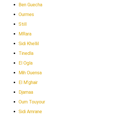
Ben Guecha
Ourmes
Still
MRara
Sidi Khellil
Tinedla
El Ogla
Mih Ouensa
El M’ghair
Djamaa
Oum Touyour
Sidi Amrane