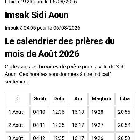
Iftar
à 19:23 pour le 06/08/2026
Imsak Sidi Aoun
imsak
à 04:05 pour le 06/08/2026
Le calendrier des prières du
mois de Août 2026
Ci-dessous les
horaires de prière
pour la ville de Sidi
Aoun. Ces horaires sont données à titre indicatif
seulement.
#
Sobh
Dohr
Asr
Maghrib
Icha
1 Août
04:10
12:36
16:18
19:28
20:55
2 Août
04:11
12:35
16:17
19:27
20:54
3 Août
04:12
12:35
16:17
19:26
20:53