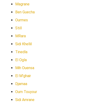
Magrane
Ben Guecha
Ourmes
Still
MRara
Sidi Khellil
Tinedla
El Ogla
Mih Ouensa
El M’ghair
Djamaa
Oum Touyour
Sidi Amrane