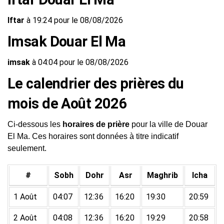
Iftar
à 19:24 pour le 08/08/2026
Imsak Douar El Ma
imsak
à 04:04 pour le 08/08/2026
Le calendrier des prières du
mois de Août 2026
Ci-dessous les
horaires de prière
pour la ville de Douar
El Ma. Ces horaires sont données à titre indicatif
seulement.
#
Sobh
Dohr
Asr
Maghrib
Icha
1 Août
04:07
12:36
16:20
19:30
20:59
2 Août
04:08
12:36
16:20
19:29
20:58