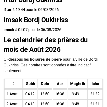
Iftar
à 19:44 pour le 06/08/2026
Imsak Bordj Oukhriss
imsak
à 04:07 pour le 06/08/2026
Le calendrier des prières du
mois de Août 2026
Ci-dessous les
horaires de prière
pour la ville de Bordj
Oukhriss. Ces horaires sont données à titre indicatif
seulement.
#
Sobh
Dohr
Asr
Maghrib
Icha
1 Août
04:12
12:50
16:38
19:49
21:22
2 Août
04:13
12:50
16:38
19:48
21:21