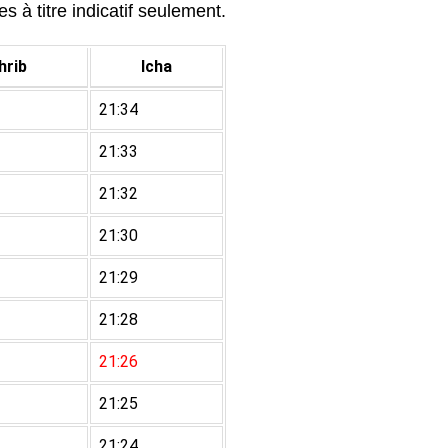
s à titre indicatif seulement.
rib
Icha
21:34
21:33
21:32
21:30
21:29
21:28
21:26
21:25
21:24