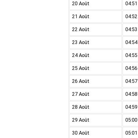
20 Août
04:51
21 Août
04:52
22 Août
04:53
23 Août
04:54
24 Août
04:55
25 Août
04:56
26 Août
04:57
27 Août
04:58
28 Août
04:59
29 Août
05:00
30 Août
05:01