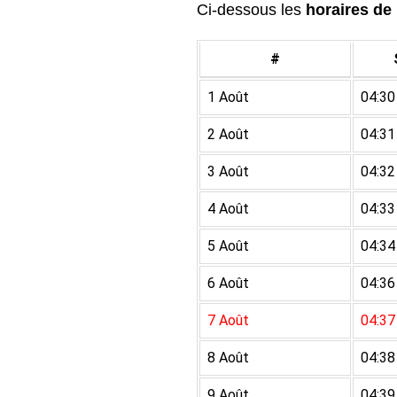
Ci-dessous les
horaires de 
#
1 Août
04:30
2 Août
04:31
3 Août
04:32
4 Août
04:33
5 Août
04:34
6 Août
04:36
7 Août
04:37
8 Août
04:38
9 Août
04:39