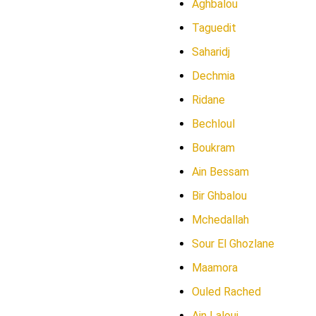
Aghbalou
Taguedit
Saharidj
Dechmia
Ridane
Bechloul
Boukram
Ain Bessam
Bir Ghbalou
Mchedallah
Sour El Ghozlane
Maamora
Ouled Rached
Ain Laloui