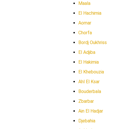
Maala
El Hachimia
Aomar
Chorfa
Bordj Oukhriss
El Adjiba
El Hakimia
El Khebouzia
Ahl El Ksar
Bouderbala
Zbarbar
Ain El Hadjar
Djebahia