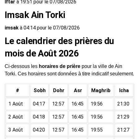
Iftar
à 19:51 pour le 07/08/2026
Imsak Ain Torki
imsak
à 04:14 pour le 07/08/2026
Le calendrier des prières du
mois de Août 2026
Ci-dessous les
horaires de prière
pour la ville de Ain
Torki. Ces horaires sont données à titre indicatif seulement.
#
Sobh
Dohr
Asr
Maghrib
Icha
1 Août
04:17
12:57
16:45
19:56
21:30
2 Août
04:18
12:57
16:45
19:56
21:29
3 Août
04:20
12:57
16:45
19:55
21:27