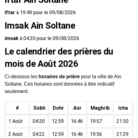
Iftar
à 19:49 pour le 09/08/2026
Imsak Ain Soltane
imsak
à 04:20 pour le 09/08/2026
Le calendrier des prières du
mois de Août 2026
Ci-dessous les
horaires de prière
pour la ville de Ain
Soltane. Ces horaires sont données à titre indicatif
seulement.
#
Sobh
Dohr
Asr
Maghrib
Icha
1 Août
04:20
12:59
16:46
19:57
21:30
2 Août
04:22
12:59
16:46
19:56
21:29