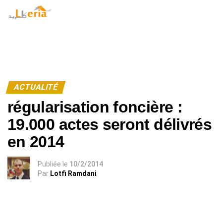
Warning
: Undefined array key "id_user" in
/home/lkeria/public_html/model-amp.php
on line
127
ACTUALITÉ
régularisation foncière :
19.000 actes seront délivrés
en 2014
Publiée
le
10/2/2014
Par
Lotfi Ramdani