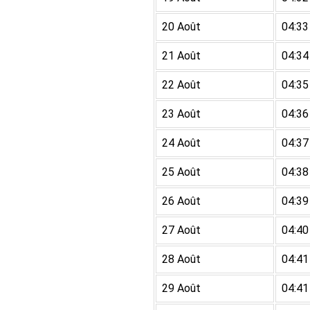
20 Août
04:33
21 Août
04:34
22 Août
04:35
23 Août
04:36
24 Août
04:37
25 Août
04:38
26 Août
04:39
27 Août
04:40
28 Août
04:41
29 Août
04:41