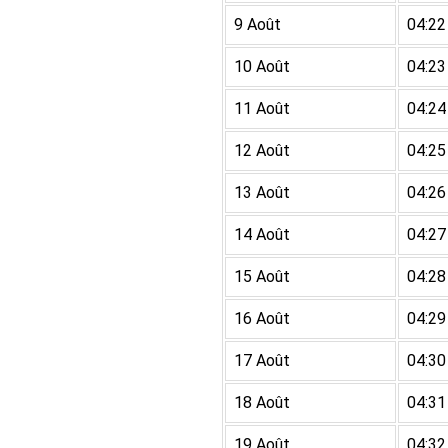
9 Août
04:22
10 Août
04:23
11 Août
04:24
12 Août
04:25
13 Août
04:26
14 Août
04:27
15 Août
04:28
16 Août
04:29
17 Août
04:30
18 Août
04:31
19 Août
04:32