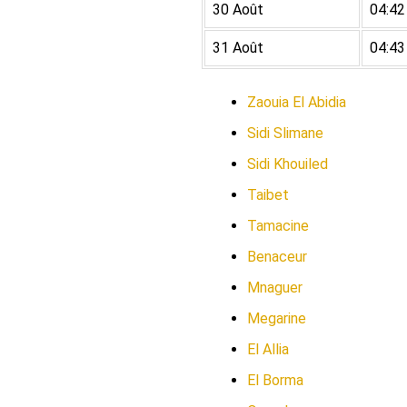
30 Août
04:42
31 Août
04:43
Zaouia El Abidia
Sidi Slimane
Sidi Khouiled
Taibet
Tamacine
Benaceur
Mnaguer
Megarine
El Allia
El Borma