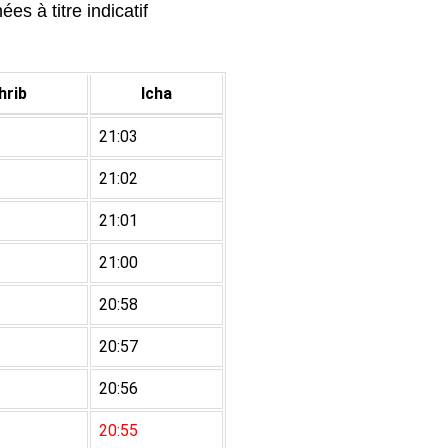
es à titre indicatif
rib
Icha
21:03
21:02
21:01
21:00
20:58
20:57
20:56
20:55