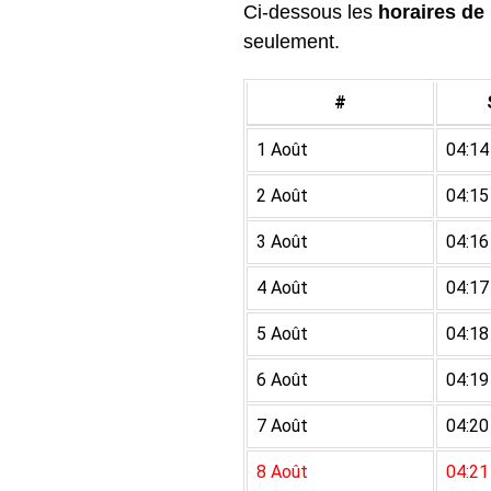
Ci-dessous les
horaires de 
seulement.
#
1 Août
04:14
2 Août
04:15
3 Août
04:16
4 Août
04:17
5 Août
04:18
6 Août
04:19
7 Août
04:20
8 Août
04:21