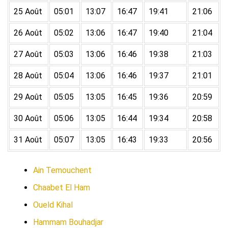
25 Août
05:01
13:07
16:47
19:41
21:06
26 Août
05:02
13:06
16:47
19:40
21:04
27 Août
05:03
13:06
16:46
19:38
21:03
28 Août
05:04
13:06
16:46
19:37
21:01
29 Août
05:05
13:05
16:45
19:36
20:59
30 Août
05:06
13:05
16:44
19:34
20:58
31 Août
05:07
13:05
16:43
19:33
20:56
Ain Temouchent
Chaabet El Ham
Oueld Kihal
Hammam Bouhadjar