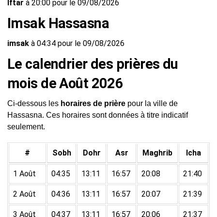
Iftar
à 20:00 pour le 09/08/2026
Imsak Hassasna
imsak
à 04:34 pour le 09/08/2026
Le calendrier des prières du
mois de Août 2026
Ci-dessous les
horaires de prière
pour la ville de
Hassasna. Ces horaires sont données à titre indicatif
seulement.
#
Sobh
Dohr
Asr
Maghrib
Icha
1 Août
04:35
13:11
16:57
20:08
21:40
2 Août
04:36
13:11
16:57
20:07
21:39
3 Août
04:37
13:11
16:57
20:06
21:37