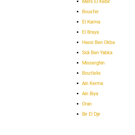
Mers El Kebir
Bousfer
El Karma
El Braya
Hassi Ben Okba
Sidi Ben Yabka
Misserghin
Boutlelis
Ain Kerma
Ain Biya
Oran
Bir El Djir