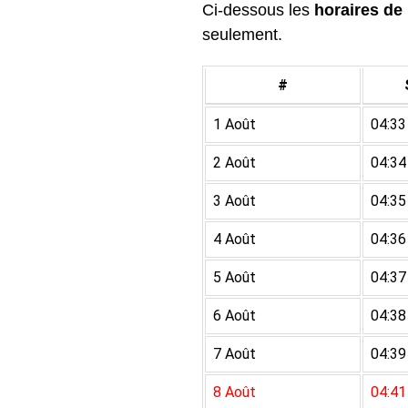
Ci-dessous les
horaires de 
seulement.
#
1 Août
04:33
2 Août
04:34
3 Août
04:35
4 Août
04:36
5 Août
04:37
6 Août
04:38
7 Août
04:39
8 Août
04:41