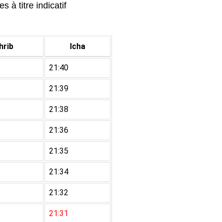
 à titre indicatif
rib
Icha
21:40
21:39
21:38
21:36
21:35
21:34
21:32
21:31