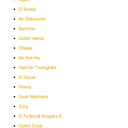
El Belala
Ain Babouche
Berriche
Ouled Hamla
Dhalaa
Ain Kercha
Hanchir Toumghani
El Djazia
Fkirina
Souk Naamane
Zorg
El Fedjoudj Bougara S.
Ouled Zouai