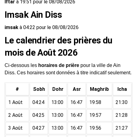
Iftar
à 19:51 pour le 08/08/2026
Imsak Ain Diss
imsak
à 04:22 pour le 08/08/2026
Le calendrier des prières du
mois de Août 2026
Ci-dessous les
horaires de prière
pour la ville de Ain
Diss. Ces horaires sont données à titre indicatif seulement.
#
Sobh
Dohr
Asr
Maghrib
Icha
1 Août
04:24
13:00
16:47
19:58
21:30
2 Août
04:25
13:00
16:47
19:57
21:28
3 Août
04:27
13:00
16:47
19:56
21:27